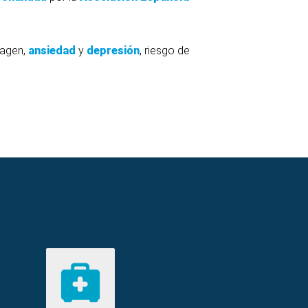
magen,
ansiedad
y
depresión
, riesgo de