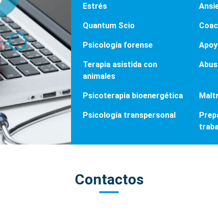
Estrés
Ansi
Quantum Scio
Coac
Psicología forense
Apoyo
Terapia asistida con
Abus
animales
Psicoterapia bioenergética
Maltr
Psicología transpersonal
Prep
trab
Contactos