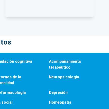
ntos
mulación cognitiva
Acompañamiento
terapéutico
tornos de la
Neuropsicología
onalidad
ofarmacología
Depresión
 social
Homeopatía