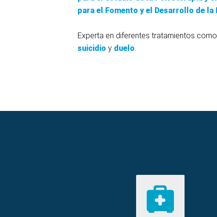
para el Fomento y el Desarrollo de la
Experta en diferentes tratamientos como
suicidio
y
duelo
.