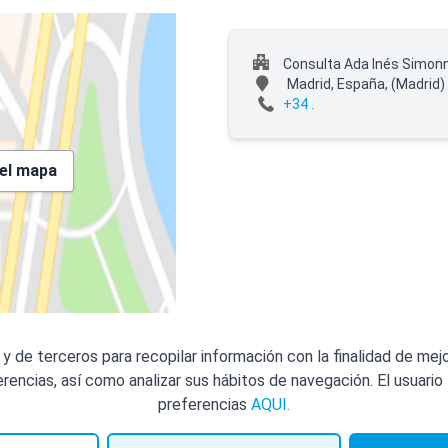
Consulta Ada Inés Simon
Madrid, España,
(Madrid)
+34 .
 el mapa
 y de terceros para recopilar información con la finalidad de mej
rencias, así como analizar sus hábitos de navegación. El usuario t
preferencias
AQUI.
ht Reserved. Designed and Developed by Top Doctors |
Términos y condiciones
|
Po