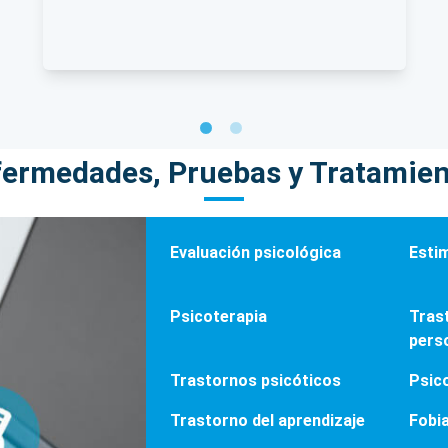
ermedades, Pruebas y Tratamie
Evaluación psicológica
Esti
Psicoterapia
Tras
pers
Trastornos psicóticos
Psic
Trastorno del aprendizaje
Fobia