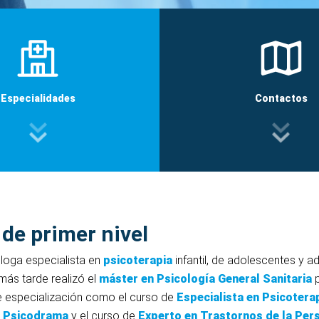
Especialidades
Contactos
 de primer nivel
loga especialista en
psicoterapia
infantil, de adolescentes y a
más tarde realizó el
máster en Psicología General Sanitaria
 especialización como el curso de
Especialista en Psicotera
el Psicodrama
y el curso de
Experto en Trastornos de la Per