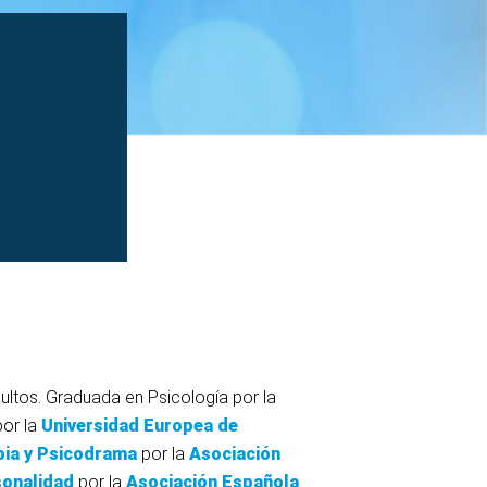
dultos. Graduada en Psicología por la
por la
Universidad Europea de
pia y Psicodrama
por la
Asociación
sonalidad
por la
Asociación Española